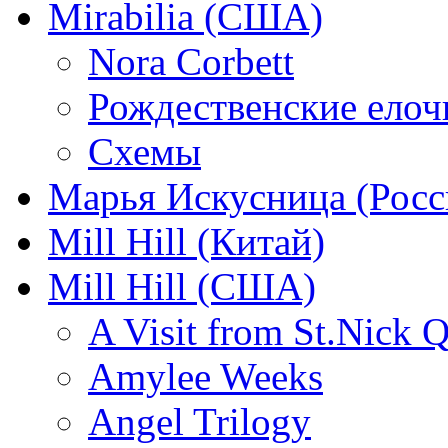
Mirabilia (США)
Nora Corbett
Рождественские елочк
Схемы
Марья Искусница (Росс
Mill Hill (Китай)
Mill Hill (США)
A Visit from St.Nick Q
Amylee Weeks
Angel Trilogy