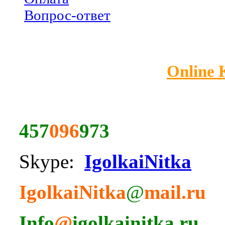
Вопрос-ответ
Online
457
096
973
Skype:
IgolkaiNitka
IgolkaiNitka
@
mail.ru
Info
@
igolkainitka.ru