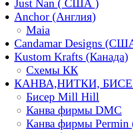
Just Nan ( США )
Anchor (Англия)
Maia
Candamar Designs (СШ
Kustom Krafts (Канада)
Схемы КК
КАНВА,НИТКИ, БИСЕ
Бисер Mill Hill
Канва фирмы DMC
Канва фирмы Permin 