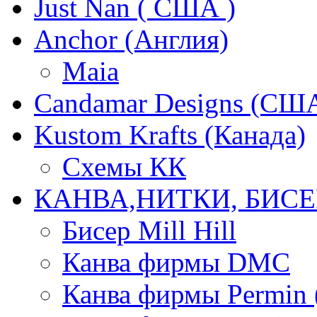
Just Nan ( США )
Anchor (Англия)
Maia
Candamar Designs (СШ
Kustom Krafts (Канада)
Схемы КК
КАНВА,НИТКИ, БИСЕ
Бисер Mill Hill
Канва фирмы DMC
Канва фирмы Permin 