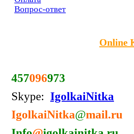
Вопрос-ответ
Online
457
096
973
Skype:
IgolkaiNitka
IgolkaiNitka
@
mail.ru
Info
@
igolkainitka.ru