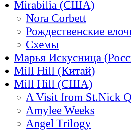
Mirabilia (США)
Nora Corbett
Рождественские елочк
Схемы
Марья Искусница (Росс
Mill Hill (Китай)
Mill Hill (США)
A Visit from St.Nick Q
Amylee Weeks
Angel Trilogy